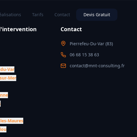
éalisations
Tarifs
Contact
Devis Gratuit
'intervention
Contact
Pierrefeu-Du-Var (83)
06 68 15 38 63
contact@mnt-consulting.fr
-du-Var
-sur-Mer
anne
s
-les-Maures
dou