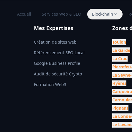
Accueil
Services Web & SEO
Blockchain
R
Mes Expertises
Zones d
Création de sites web
Toulon
La Garde
Référencement SEO Local
La Crau
Google Business Profile
Pierrefeu
Audit de sécurité Crypto
La Seyne
Hyères
Formation Web3
Carqueir
Carnoule
Pignans
La Londe
Le Lavan