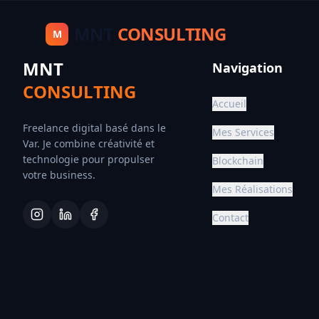
MNT
CONSULTING
M
MNT
Navigation
CONSULTING
Accueil
Freelance digital basé dans le
Mes Services
Var. Je combine créativité et
technologie pour propulser
Blockchain
votre business.
Mes Réalisations
Contact