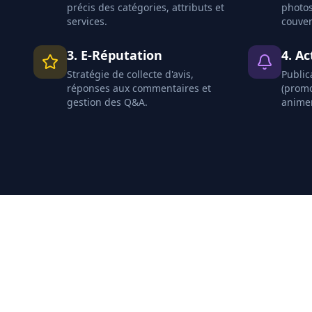
précis des catégories, attributs et
photos,
services.
couver
3. E-Réputation
4. Ac
Stratégie de collecte d'avis,
Public
réponses aux commentaires et
(prom
gestion des Q&A.
animer