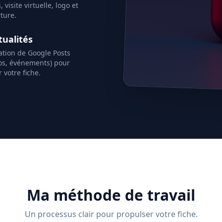
 visite virtuelle, logo et
ture.
tualités
ation de Google Posts
os, événements) pour
 votre fiche.
Ma méthode de travail
Un processus clair pour propulser votre fiche.