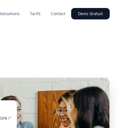
éalisations
Tarifs
Contact
Devis Gratuit
00% !"