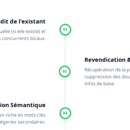
dit de l'existant
01
lle (si elle existe) et
s concurrents locaux.
Revendication 
Récupération de la pr
02
suppression des dou
infos de base.
tion Sémantique
03
on riche en mots-clés
tégories secondaires.